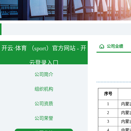
公司业绩
开云·体育 （sport）官方网站 - 开
云登录入口
About us
公司简介
组织机构
序号
公司资质
1
内蒙
2
内蒙
公司荣誉
3
内蒙
4
内蒙