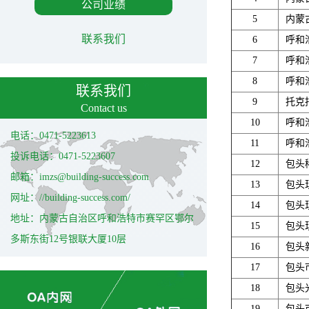
公司业绩
5
内蒙
联系我们
6
呼和
7
呼和
8
呼和
联系我们
9
托克
Contact us
10
呼和
电话：0471-5223613
11
呼和
投诉电话：0471-5223607
12
包头
邮箱：imzs@building-success.com
13
包头
网址：//building-success.com/
14
包头
地址：内蒙古自治区呼和浩特市赛罕区鄂尔
15
包头
多斯东街12号银联大厦10层
16
包头
17
包头
18
包头
19
包头