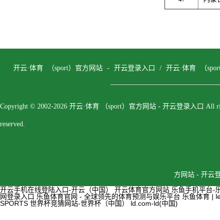
开云·体育 （sport）官方网站 - 开云登录入口
/
开云·体育 （sp
Copyright © 2002-2026 开云·体育 （sport）官方网站 - 开云登录入口 All ri
reserved.
方网站 - 开
开云手机在线登陆入口-开云（中国）
开云体育官方网站
乐鱼手机平台-
网登录入口
乐鱼体育官网 - 全球领先的体育预测与娱乐平台
乐鱼体育 | 
SPORTS
世界杯竞猜网站-世界杯（中国）
ld.com-ld(中国)