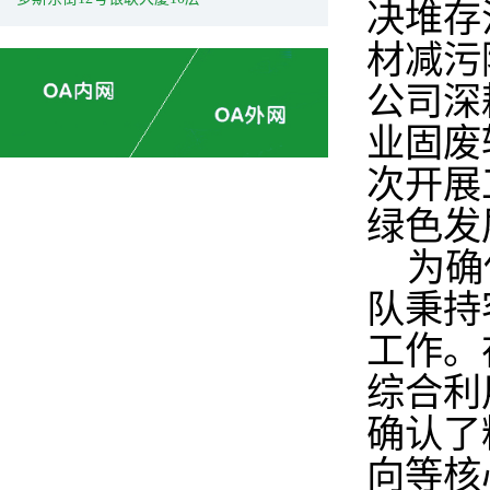
决堆存
材减污
公司深
业固废
次开展
绿色发
为确
队秉持
工作。
综合利
确认了
向等核