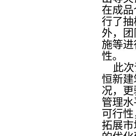
在成品
行了抽
外，团
施等进
性。
此次
恒新建
况，更
管理水
可行性
拓展市