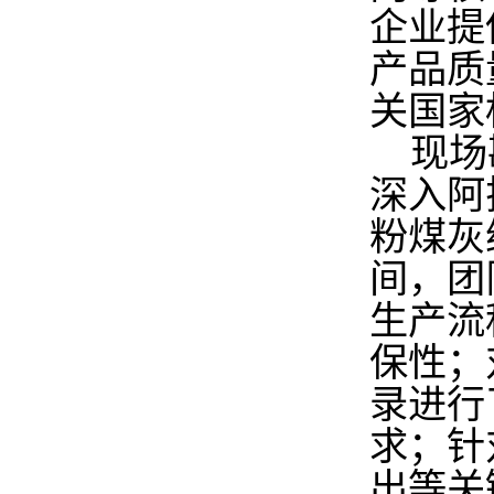
企业提
产品质
关国家
现场
深入阿
粉煤灰
间，团
生产流
保性；
录进行
求；针
出等关