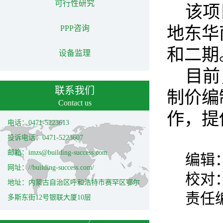
可行性研究
该项
PPP咨询
地东华
和二期
设备监理
目前
联系我们
制价编
Contact us
作，提
电话：0471-5223613
投诉电话：0471-5223607
邮箱：imzs@building-success.com
编辑
网址：//building-success.com/
校对
地址：内蒙古自治区呼和浩特市赛罕区鄂尔
责任
多斯东街12号银联大厦10层