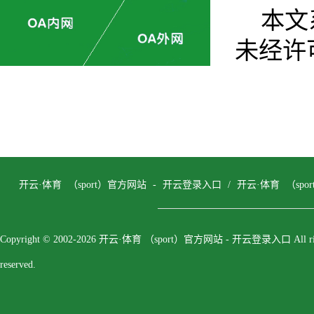
本文
未经许
开云·体育 （sport）官方网站 - 开云登录入口
/
开云·体育 （sp
Copyright © 2002-2026 开云·体育 （sport）官方网站 - 开云登录入口 All ri
reserved.