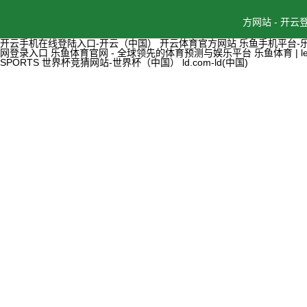
方网站 - 开
开云手机在线登陆入口-开云（中国）
开云体育官方网站
乐鱼手机平台-
网登录入口
乐鱼体育官网 - 全球领先的体育预测与娱乐平台
乐鱼体育 | 
SPORTS
世界杯竞猜网站-世界杯（中国）
ld.com-ld(中国)