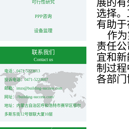
展的有
可行性研究
选择。
PPP咨询
有助于
设备监理
作为
责任公
联系我们
宜和新
Contact us
制过程
电话：0471-5223613
各部门
投诉电话：0471-5223607
邮箱：imzs@building-success.com
网址：//building-success.com/
地址：内蒙古自治区呼和浩特市赛罕区鄂尔
多斯东街12号银联大厦10层