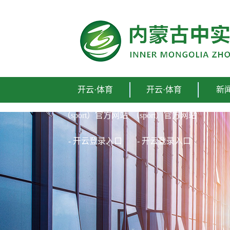
开云·体育 （sport）官方网站 - 开云登录入口
开云·体育
开云·体育
新
（sport）官方网站
（sport）官方网站
- 开云登录入口
- 开云登录入口