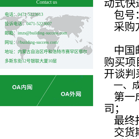
动式快
Contact us
包号
电话：0471-5223613
采购
投诉电话：0471-5223607
邮箱：imzs@building-success.com
网址：//building-success.com/
中国
地址：内蒙古自治区呼和浩特市赛罕区鄂尔
购买项
多斯东街12号银联大厦10层
开谈判
一、
第一
司；
最终报
交货