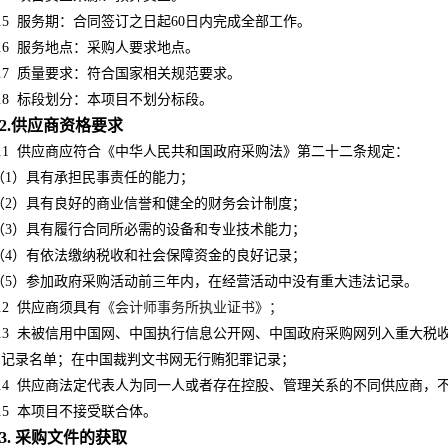
.5
服务期：合同签订之日起60日内完成全部工作。
.6
服务地点：采购人要求地点。
.7
质量要求：
符合国家相关规范要求
。
.8
标段划分：本项目不划分标段。
2.供应商资格要求
.1
供应商应符合《中华人民共和国政府采购法》第二十二条规定：
（1）具有承担民事责任的能力；
（2）具有良好的商业信誉和健全的财务会计制度；
（3）具有履行合同所必需的设备和专业技术能力；
（4）有依法缴纳税收和社会保障资金的良好记录；
（5）参加政府采购活动前三年内，在经营活动中没有重大违法记录。
.2
供应商须具有
《会计师事务所执业证书》；
.3
未被信用中国网、中国执行信息公开网、中国政府采购网列入重大税
为记录名单；在中国裁判
文书网无行贿犯罪记录
；
.4
供应商法定代表人为同一人或者存在控股、管理关系的不同供应商，
.5
本项目不接受联合体。
3. 采购文件的获取