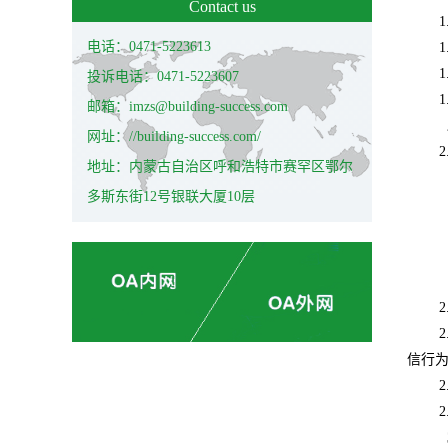
Contact us
1
电话：0471-5223613
1
1
投诉电话：0471-5223607
1
邮箱：imzs@building-success.com
网址：//building-success.com/
2
地址：内蒙古自治区呼和浩特市赛罕区鄂尔
多斯东街12号银联大厦10层
2
2
信行
2
2