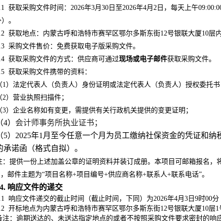
.1
获取采购文件时间：2026年3月30日至2026年4月2日，每天上午09:00:00至1
外）。
.2
获取地点：
内蒙古呼和浩特市赛罕区鄂尔多斯东街12号银联大厦10层
.3
采购文件售价：免费获取电子版采购文件
。
.4
获取采购文件的方式：供应商可通过
现场或电子邮件
获取采购文件。
.5
获取采购文件
携带的资料
：
（1）
法定代表人
（负责人）
身份证明或
法定代表人
（负责人）
授权委托书
（2）营业执照扫描件；
（3）企业名称如有变更，需提供有关行政机关提供的变更证明；
（4）
会计师事务所执业证书；
（5）2025年1月至今任意一个月为员工缴纳社保资金的凭证和
的承诺函（格式自拟）。
注：提供一份上述加盖公章的证明资料并装订成册
。本项目可邮箱报名，将以上
，邮件主题为“项目名称+项目编号+供应商名称+联系人+联系电话”。
4. 响应文件的递交
.1
响应文件递交的截止时间（截止时间，下同）为2026年4月3日9时00分
.2
开标地点为内蒙古呼和浩特市赛罕区鄂尔多斯东街12号银联大厦10层
备注：逾期送达的、未送达指定地点的或者不按照采购文件要求密封的响