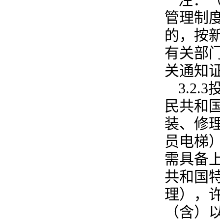
管理制度
的，按
有关部
关通知
3.2.3
民共和
装、修
员电梯
需具备
共和国
理），
（含）