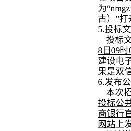
为“nm
古）”打
5.投标
投标
8
日
09
时
建设电
果是双
6.发布
本次
投标公
商银行官
网站
上