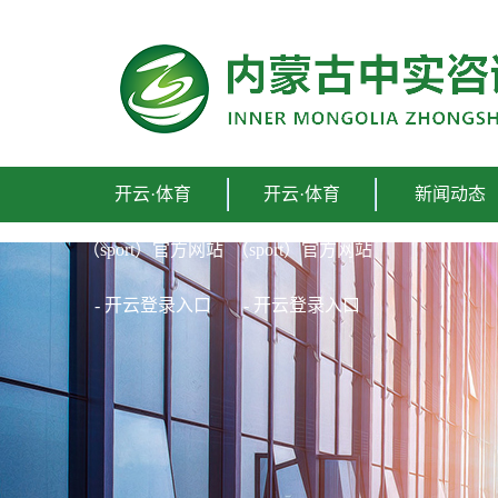
开云·体育 （sport）官方网站 - 开云登录入口
开云·体育
开云·体育
新闻动态
（sport）官方网站
（sport）官方网站
- 开云登录入口
- 开云登录入口