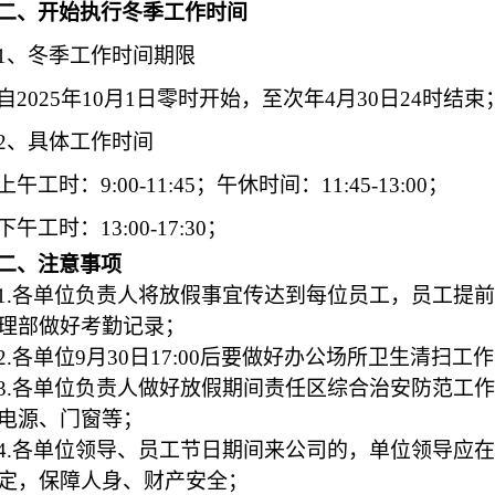
二、开始执行冬季工作时间
1、冬季工作时间期限
自2025年10月1日零时开始，至次年4月30日24时结束
2、具体工作时间
上午工时：9:00-11:45；午休时间：11:45-13:00；
下午工时：13:00-17:30；
二、注意事项
1.各单位负责人将放假事宜传达到每位员工，员工提前
理部做好考勤记录；
2.各单位9月30日17:00后要做好办公场所卫生清扫工
3.各单位负责人做好放假期间责任区综合治安防范工
电源、门窗等；
4.各单位领导、员工节日期间来公司的，单位领导应在
定，保障人身、财产安全；