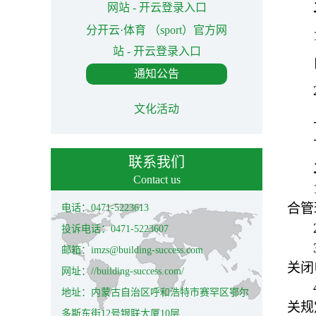
网站 - 开云登录入口
分开云·体育 （sport）官方网
站 - 开云登录入口
通知公告
文化活动
联系我们
Contact us
合管
电话：0471-5223613
投诉电话：0471-5223607
邮箱：imzs@building-success.com
关闭
网址：//building-success.com/
地址：内蒙古自治区呼和浩特市赛罕区鄂尔
关规
多斯东街12号银联大厦10层