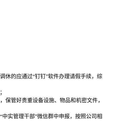
；
调休的应通过“钉钉”软件办理请假手续，综
作；
作，保管好贵重设备设施、物品和机密文件，
“中实管理干部”微信群中申报，按照公司相