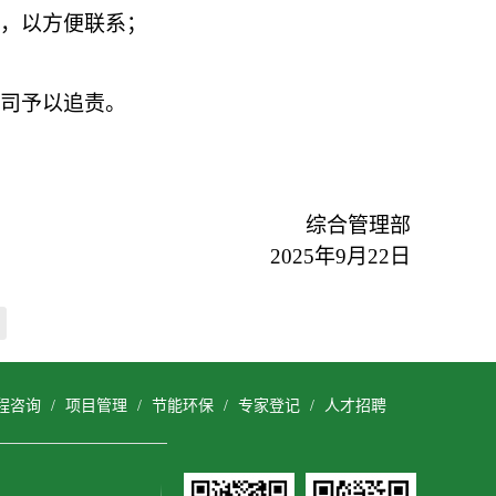
态，以方便联系；
公司予以追责。
综合管理部
2025年9月22日
程咨询
/
项目管理
/
节能环保
/
专家登记
/
人才招聘