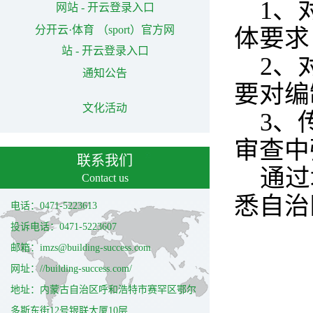
1
、
网站 - 开云登录入口
分开云·体育 （sport）官方网
体要求
站 - 开云登录入口
2
、
通知公告
要对编
文化活动
3
、
审查中
联系我们
通过
Contact us
悉
自治
电话：0471-5223613
投诉电话：0471-5223607
邮箱：imzs@building-success.com
网址：//building-success.com/
地址：内蒙古自治区呼和浩特市赛罕区鄂尔
多斯东街12号银联大厦10层