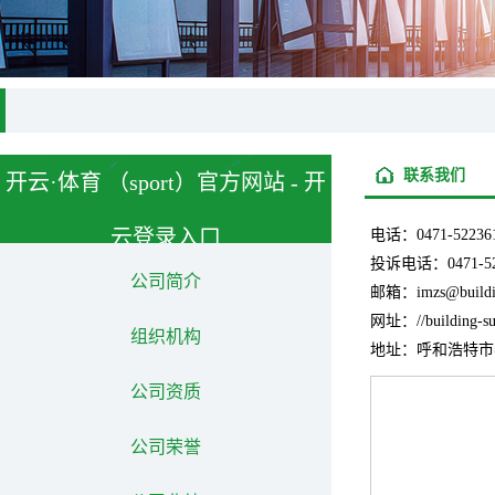
联系我们
开云·体育 （sport）官方网站 - 开
云登录入口
电话：0471-52236
投诉电话：0471-52
About us
公司简介
邮箱：imzs@buildin
网址：//building-su
组织机构
地址：呼和浩特市
公司资质
公司荣誉