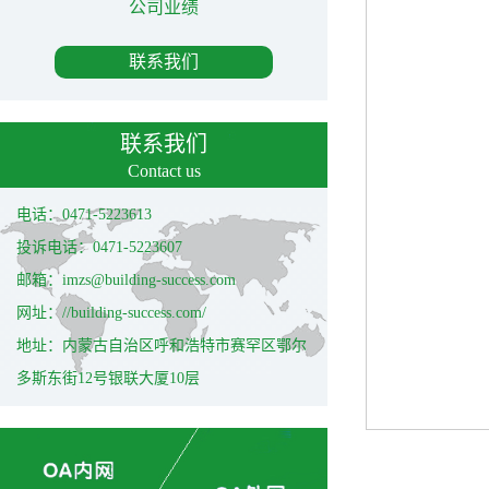
公司业绩
联系我们
联系我们
Contact us
电话：0471-5223613
投诉电话：0471-5223607
邮箱：imzs@building-success.com
网址：//building-success.com/
地址：内蒙古自治区呼和浩特市赛罕区鄂尔
多斯东街12号银联大厦10层