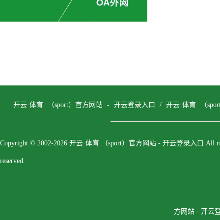
开云·体育 （sport）官方网站 - 开云登录入口
/
开云·体育 （sp
Copyright © 2002-2026 开云·体育 （sport）官方网站 - 开云登录入口 All ri
reserved.
方网站 - 开