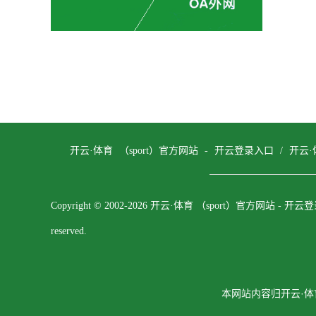
开云·体育 （sport）官方网站 - 开云登录入口
/
开云·
Copyright © 2002-2026 开云·体育 （sport）官方网站 - 开云登录
reserved.
本网站内容归开云·体