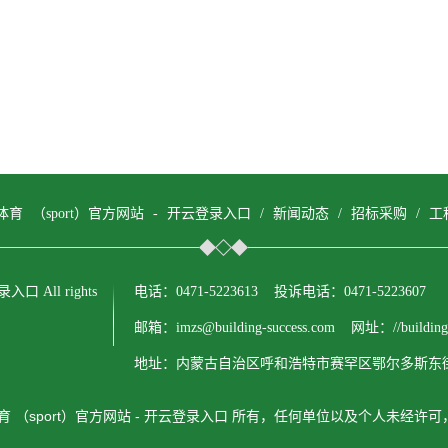
体育 （sport）官方网站 - 开云登录入口
/
新闻动态
/
招标采购
/
工
入口 All rights
电话：0471-5223613 投诉电话：0471-5223607
邮箱：imzs@building-success.com 网址：//building-s
地址：内蒙古自治区呼和浩特市赛罕区鄂尔多斯东街
育 （sport）官方网站 - 开云登录入口 所有，任何单位以及个人未经许