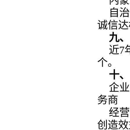
内蒙
自治
诚信达
九、
近7
个。
十、
企业
务商
经营
创造效