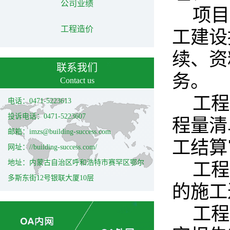
公司业绩
项目
工程造价
工建设
续、资
联系我们
务。
Contact us
工程
电话：0471-5223613
投诉电话：0471-5223607
程量清
邮箱：imzs@building-success.com
工结算
网址：//building-success.com/
地址：内蒙古自治区呼和浩特市赛罕区鄂尔
工程
多斯东街12号银联大厦10层
的施工
工程