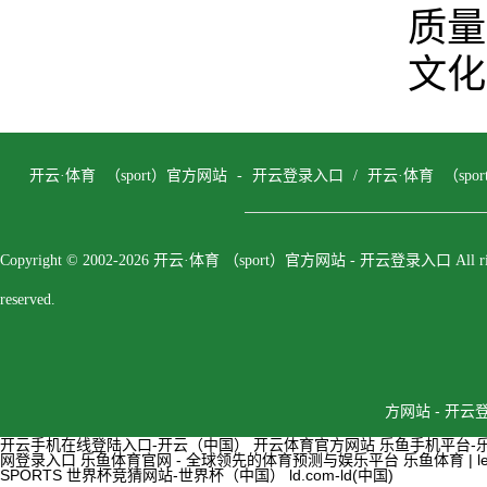
质量
文化
开云·体育 （sport）官方网站 - 开云登录入口
/
开云·体育 （sp
Copyright © 2002-2026 开云·体育 （sport）官方网站 - 开云登录入口 All ri
reserved.
方网站 - 开
开云手机在线登陆入口-开云（中国）
开云体育官方网站
乐鱼手机平台-
网登录入口
乐鱼体育官网 - 全球领先的体育预测与娱乐平台
乐鱼体育 | 
SPORTS
世界杯竞猜网站-世界杯（中国）
ld.com-ld(中国)