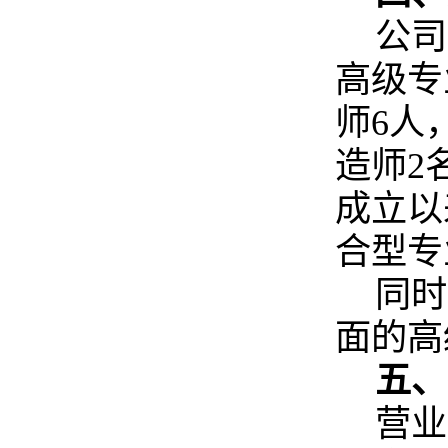
公司
高级专
师6人
造师2
成立以
合型专
同时
面的高
五、
营业