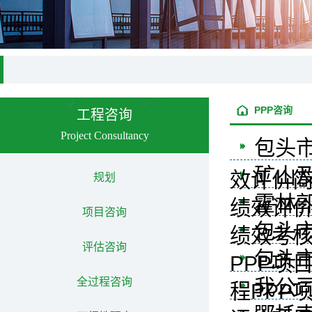
PPP咨询
工程咨询
Project Consultancy
包头
矿山
效评价
规划
霍林
绩效评
项目咨询
包头
绩效考
评估咨询
包头
PPP项
全过程咨询
我公
程PPP