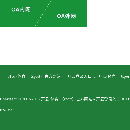
开云·体育 （sport）官方网站 - 开云登录入口
/
开云·体育 （sp
Copyright © 2002-2026 开云·体育 （sport）官方网站 - 开云登录入口 All ri
reserved.