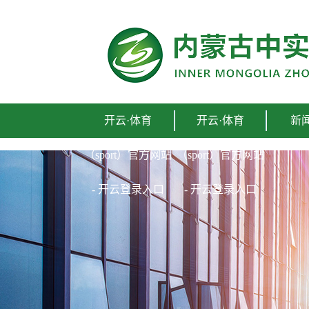
开云·体育 （sport）官方网站 - 开云登录入口
开云·体育
开云·体育
新
（sport）官方网站
（sport）官方网站
- 开云登录入口
- 开云登录入口