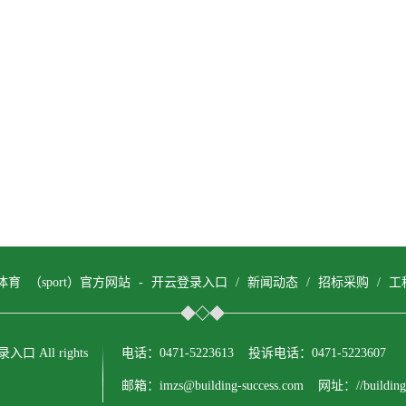
体育 （sport）官方网站 - 开云登录入口
/
新闻动态
/
招标采购
/
工
入口 All rights
电话：0471-5223613 投诉电话：0471-5223607
邮箱：imzs@building-success.com 网址：//building-s